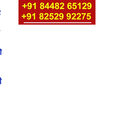
ह
ो
।
ी