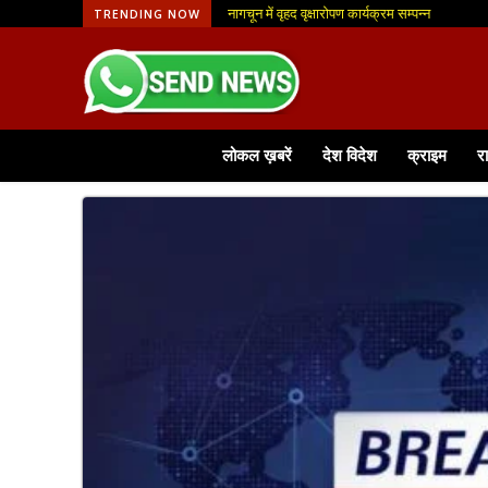
नागचून में वृहद वृक्षारोपण कार्यक्रम सम्पन्न
आजीविका मिशन से मिली नई पहचान, फूलमाला व्यवसाय से
TRENDING NOW
लोकल ख़बरें
देश विदेश
क्राइम
र