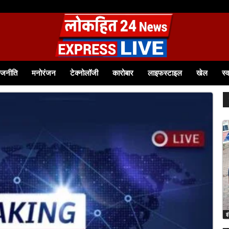
 आत्मनिर्भर बनीं श्रीमती टीना बागवान समूह से जुड़कर आत्मविश्वास बढ़ा, आज 12 हजार रुपये से...
ाजनीति
मनोरंजन
टेक्नोलॉजी
कारोबार
लाइफस्टाइल
खेल
स्व
इ