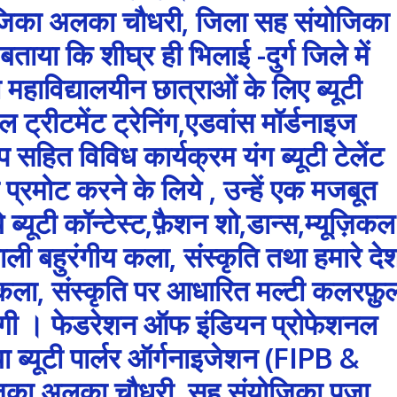
योजिका अलका चौधरी, जिला सह संयोजिका
बताया कि शीघ्र ही भिलाई -दुर्ग जिले में
 महाविद्यालयीन छात्राओं के लिए ब्यूटी
 ट्रीटमेंट ट्रेनिंग,एडवांस मॉर्डनाइज
शॉप सहित विविध कार्यक्रम यंग ब्यूटी टेलेंट
प्रमोट करने के लिये , उन्हें एक मजबूत
े ब्यूटी कॉन्टेस्ट,फ़ैशन शो,डान्स,म्यूज़िकल
ली बहुरंगीय कला, संस्कृति तथा हमारे दे
ी कला, संस्कृति पर आधारित मल्टी कलरफ़ु
ेगी । फेडरेशन ऑफ इंडियन प्रोफेशनल
ा ब्यूटी पार्लर ऑर्गनाइजेशन (FIPB &
का अलका चौधरी, सह संयोजिका पूजा