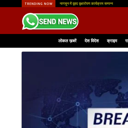
आजीविका मिशन से मिली नई पहचान, फूलमाला व्यवसाय से
TRENDING NOW
लोकल ख़बरें
देश विदेश
क्राइम
र