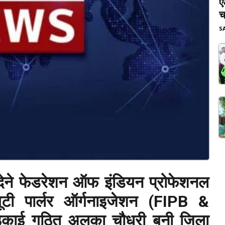
ए
च
S
 देने फेडरेशन ऑफ इंडियन प्रोफेशनल
यूटी पार्लर ऑर्गनाइजेशन (FIPB &
 इकाई गठित अलका चौधरी बनी जिला