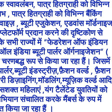
क स्वावलंबन, पात्र हितग्राही को विभिन्न
 पात्र हितग्राही को विभिन्न बैंकिंग
इज़ , ब्यूटी एजुकेशन, एडवांस मॉर्डनाइ
्लेटफॉर्म प्रदान करने की दृष्टिकोण से
े सभी राज्यों में “फेडरेशन ऑफ इंडियन
ऑल इंडिया ब्यूटी पार्लर ऑर्गनाइजेशन” (
बद्ध रूप से किया जा रहा हैं। जिसमें
ा पार्लर,ब्यूटी इंडस्ट्रीज़,फ़ैशन वर्ल्ड , फ़ैशन
ी डिज़ाइनिंग,मॉडलिंग,म्यूज़िक वर्ल्ड आदि
वं सशक्त महिलाएं ,यंग टैलेंटेड युवतियों को
ियान संचालित करके मैंबर्स के रुप में
त किया जा रहा हैं ।