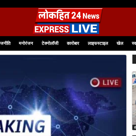
 आत्मनिर्भर बनीं श्रीमती टीना बागवान समूह से जुड़कर आत्मविश्वास बढ़ा, आज 12 हजार रुपये से...
ाजनीति
मनोरंजन
टेक्नोलॉजी
कारोबार
लाइफस्टाइल
खेल
स्व
इ