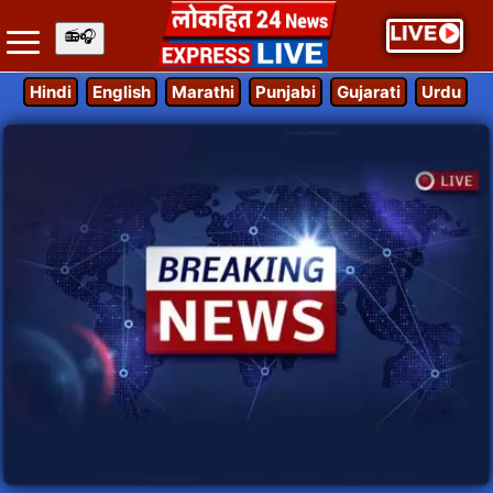
Hindi
English
Marathi
Punjabi
Gujarati
Urdu