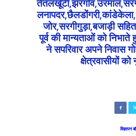
तेतलखूँटी,झरगाँव,उरमाल,सरगी
लनापदर,छैलडोंगरी,कांडेकेला,भ
जोर,सरगीगुड़ा,बजाड़ी सहि
पूर्व की मान्यताओं को निभाते
ने सपरिवार अपने निवास गो
क्षेत्रवासीयों 
विज्ञापन ब