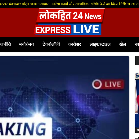
 प्रखर चंद्राकर पीएम-जनमन आवास मनरेगा कार्यों और आजीविका गतिविधियों का किया निरीक्षण स्व-सह
ाजनीति
मनोरंजन
टेक्नोलॉजी
कारोबार
लाइफस्टाइल
खेल
स्व
ग