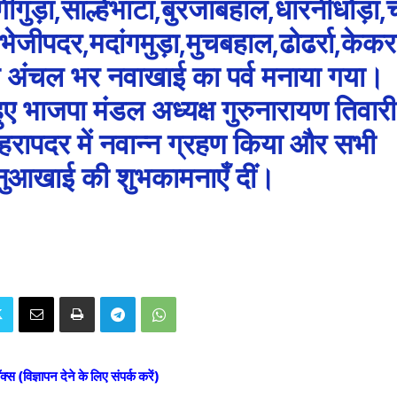
गुड़ा,साल्हेभाटा,बुरजाबहाल,धारनीधोड़ा,
ेजीपदर,मदांगमुड़ा,मुचबहाल,ढोढर्रा,केकर
त अंचल भर नवाखाई का पर्व मनाया गया।
 हुए भाजपा मंडल अध्यक्ष गुरुनारायण तिवारी
हरापदर में नवान्न ग्रहण किया और सभी
को नुआखाई की शुभकामनाएँ दीं।
ॉक्स (विज्ञापन देने के लिए संपर्क करें)