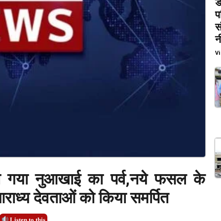
ड
प
स
न
V
ा गया नुआखाई का पर्व,नये फसल के
ाध्य देवताओं को किया समर्पित
Listen to this