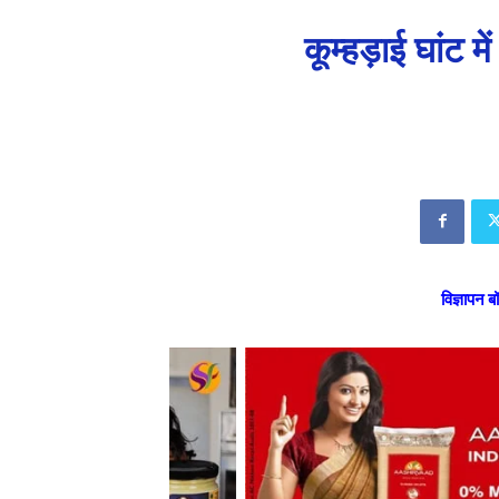
कूम्हड़ाई घांट म
विज्ञापन ब