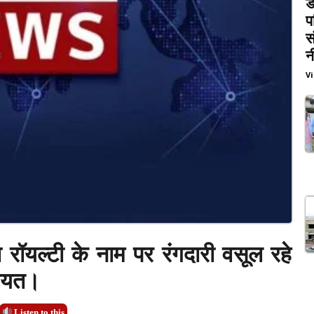
ड
प
स
न
V
ॉयल्टी के नाम पर रंगदारी वसूल रहे
कायत।
Listen to this