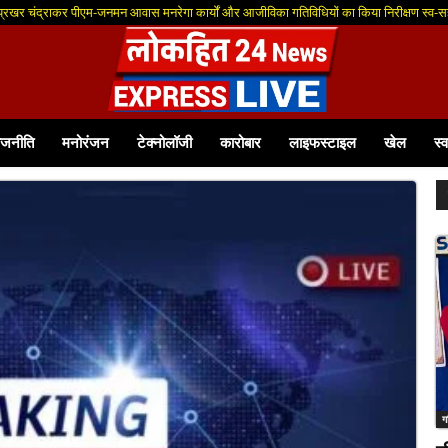
 प्रखर चंद्राकर पीएम-जनमन आवास मनरेगा कार्यों और आजीविका गतिविधियों का किया निरीक्षण स्व-सह
ाजनीति
मनोरंजन
टेक्नोलॉजी
कारोबार
लाइफस्टाइल
खेल
स्व
ग