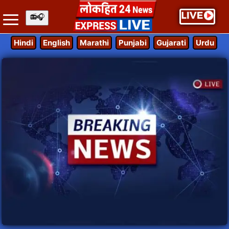
Hindi
English
Marathi
Punjabi
Gujarati
Urdu