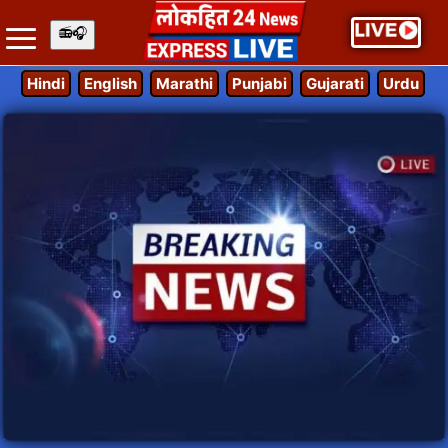
Hindi
English
Marathi
Punjabi
Gujarati
Urdu