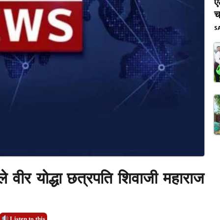
ए
च
S
ले वीर योद्धा छत्रपति शिवाजी महाराज
Listen to this