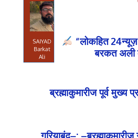
“लोकहित 24न्यूज़
SAIYAD
Barkat
बरकत अली की
Ali
ब्रह्माकुमारीज पूर्व मुख्य
गरियाबंद–: –ब्रह्माकुमारीज गर