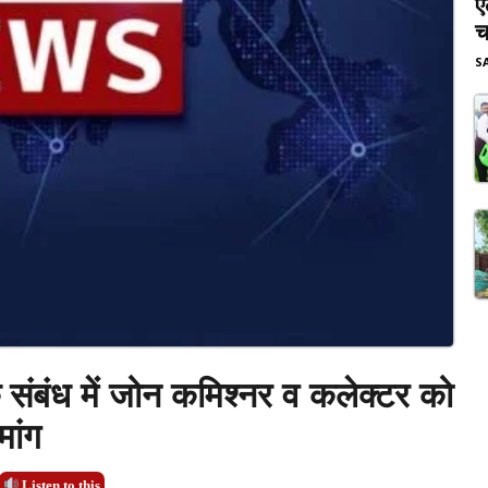
ए
च
S
 संबंध में जोन कमिश्नर व कलेक्टर को
मांग
Listen to this