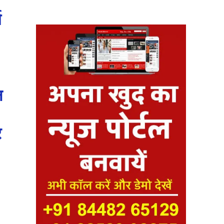
म
न
र