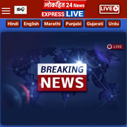
Hindi
English
Marathi
Punjabi
Gujarati
Urdu