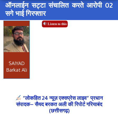
ऑनलाईन सट्टा संचालित करते आरोपी 02
सगे भाई गिरफ्तार
Listen to this
SAIYAD
Barkat Ali
“लोकहित 24 न्यूज़ एक्सप्रेस लाइव” प्रधान
संपादक– सैयद बरकत अली की रिपोर्ट गरियाबंद
(छत्तीसगढ़)