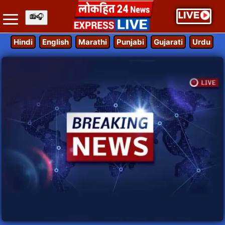
Hindi
English
Marathi
Punjabi
Gujarati
Urdu