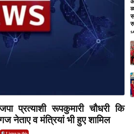
आ
व
स
र
S
ाजपा प्रत्याशी रूपकुमारी चौधरी कि
गज नेताए व मंत्रियां भी हुए शामिल
Listen to this