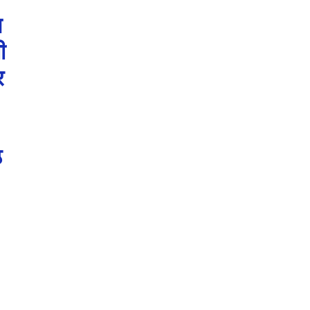
न
ी
र
ठ