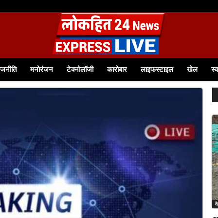
 परिषद एवं हाउस सदस्यों का शपथ ग्रहण समारोह संपन्न शामिल हुए पूर्व जिला पंचायत अध्यक्ष स्मृति नीरज...
ाजनीति
मनोरंजन
टेक्नोलॉजी
कारोबार
लाइफस्टाइल
खेल
स्व
द