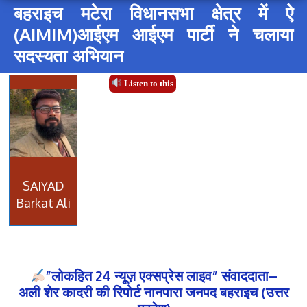
बहराइच मटेरा विधानसभा क्षेत्र में ऐ
(AIMIM)आईएम आईएम पार्टी ने चलाया
सदस्यता अभियान
Listen to this
SAIYAD
Barkat Ali
”लोकहित 24 न्यूज़ एक्सप्रेस लाइव” संवाददाता–
अली शेर कादरी की रिपोर्ट नानपारा जनपद बहराइच (उत्तर