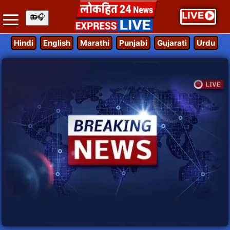
Hindi
English
Marathi
Punjabi
Gujarati
Urdu