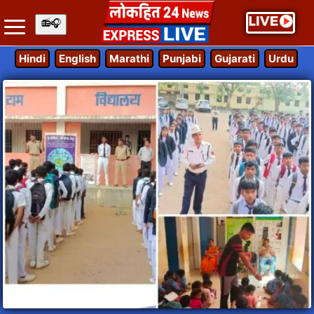
Hindi
English
Marathi
Punjabi
Gujarati
Urdu