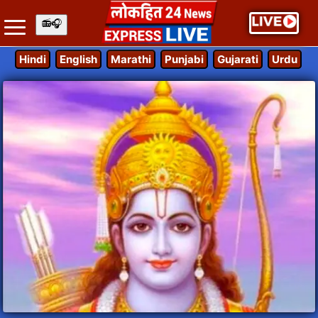
Hindi
English
Marathi
Punjabi
Gujarati
Urdu