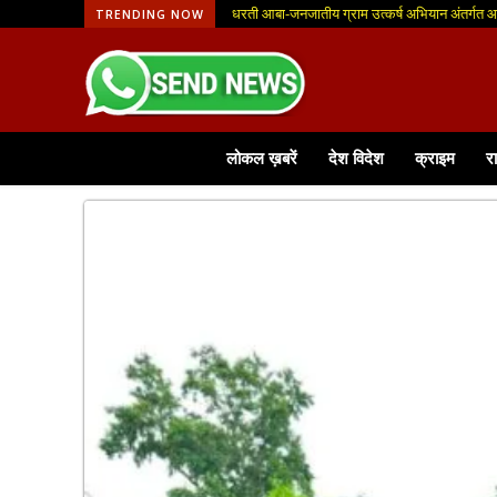
धरती आबा-जनजातीय ग्राम उत्कर्ष अभियान अंतर्गत आवेद
मुख्यमंत्री ज्ञान प्रोत्साहन योजना के लिए ऑनलाइन पंजी
TRENDING NOW
लोकल ख़बरें
देश विदेश
क्राइम
र