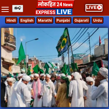
Hindi
English
Marathi
Punjabi
Gujarati
Urdu