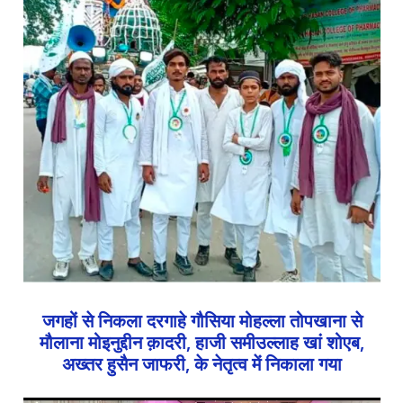
जगहों से निकला दरगाहे गौसिया मोहल्ला तोपखाना से
मौलाना मोइनुद्दीन क़ादरी, हाजी समीउल्लाह खां शोएब,
अख्तर हुसैन जाफरी, के नेतृत्व में निकाला गया