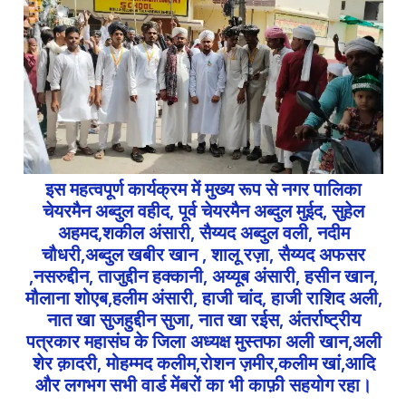
इस महत्वपूर्ण कार्यक्रम में मुख्य रूप से नगर पालिका
चेयरमैन अब्दुल वहीद, पूर्व चेयरमैन अब्दुल मुईद, सुहेल
अहमद,शकील अंसारी, सैय्यद अब्दुल वली, नदीम
चौधरी,अब्दुल खबीर खान , शालू रज़ा, सैय्यद अफसर
,नसरुद्दीन, ताजुद्दीन हक्कानी, अय्यूब अंसारी, हसीन खान,
मौलाना शोएब,हलीम अंसारी, हाजी चांद, हाजी राशिद अली,
नात खा सुजहुद्दीन सुजा, नात खा रईस, अंतर्राष्ट्रीय
पत्रकार महासंघ के जिला अध्यक्ष मुस्तफा अली खान,अली
शेर क़ादरी, मोहम्मद कलीम,रोशन ज़मीर,कलीम खां,आदि
और लगभग सभी वार्ड मेंबरों का भी काफ़ी सहयोग रहा।