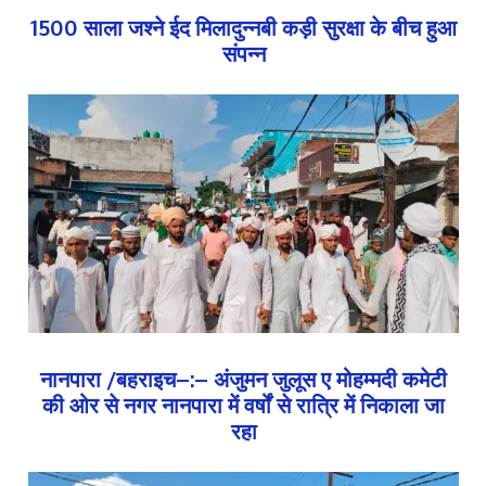
1500 साला जश्ने ईद मिलादुन्नबी कड़ी सुरक्षा के बीच हुआ
संपन्न
नानपारा /बहराइच–:– अंजुमन जुलूस ए मोहम्मदी कमेटी
की ओर से नगर नानपारा में वर्षों से रात्रि में निकाला जा
रहा