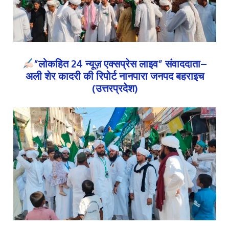
”लोकहित 24 न्यूज़ एक्सप्रेस लाइव” संवाददाता–
अली शेर कादरी की रिपोर्ट नानपारा जनपद बहराइच
(उत्तरप्रदेश)