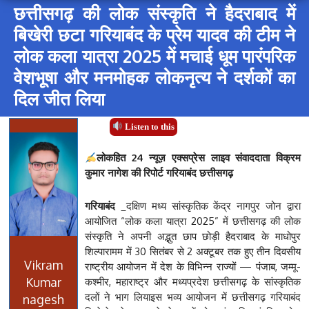
छत्तीसगढ़ की लोक संस्कृति ने हैदराबाद में
बिखेरी छटा गरियाबंद के प्रेम यादव की टीम ने
लोक कला यात्रा 2025 में मचाई धूम पारंपरिक
वेशभूषा और मनमोहक लोकनृत्य ने दर्शकों का
दिल जीत लिया
Listen to this
लोकहित 24 न्यूज़ एक्सप्रेस लाइव संवाददाता विक्रम
कुमार नागेश की रिपोर्ट गरियाबंद छत्तीसगढ़
गरियाबंद
_दक्षिण मध्य सांस्कृतिक केंद्र नागपुर जोन द्वारा
आयोजित “लोक कला यात्रा 2025” में छत्तीसगढ़ की लोक
संस्कृति ने अपनी अद्भुत छाप छोड़ी हैदराबाद के माधोपुर
शिल्पारामम में 30 सितंबर से 2 अक्टूबर तक हुए तीन दिवसीय
Vikram
राष्ट्रीय आयोजन में देश के विभिन्न राज्यों — पंजाब, जम्मू-
Kumar
कश्मीर, महाराष्ट्र और मध्यप्रदेश छत्तीसगढ़ के सांस्कृतिक
दलों ने भाग लिया‌इस भव्य आयोजन में छत्तीसगढ़ गरियाबंद
nagesh