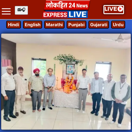
Hindi
English
Marathi
Punjabi
Gujarati
Urdu