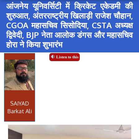
आंजनेय यूनिवर्सिटी में क्रिकेट एकेडमी की
शुरुआत, अंतरराष्ट्रीय खिलाड़ी राजेश चौहान,
CGOA महासचिव सिसोदिया, CSTA अध्यक्ष
द्विवेदी, BJP नेता आलोक डंगस और महासचिव
होरा ने किया शुभारंभ
Listen to this
SAIYAD
Barkat Ali