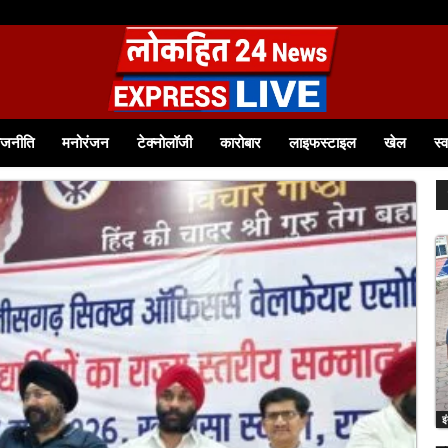
 आत्मनिर्भर बनीं श्रीमती टीना बागवान समूह से जुड़कर आत्मविश्वास बढ़ा, आज 12 हजार रुपये से...
ाजनीति
मनोरंजन
टेक्नोलॉजी
कारोबार
लाइफस्टाइल
खेल
स्व
इ