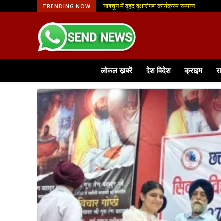
आजीविका मिशन से मिली नई पहचान, फूलमाला व्यवसाय से
TRENDING NOW
लोकल ख़बरें
देश विदेश
क्राइम
र