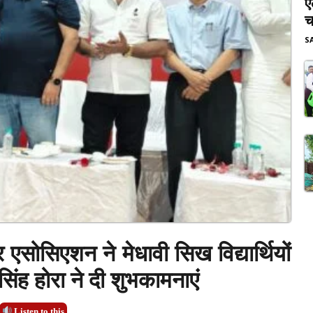
ए
च
S
सोसिएशन ने मेधावी सिख विद्यार्थियों
िंह होरा ने दी शुभकामनाएं
Listen to this