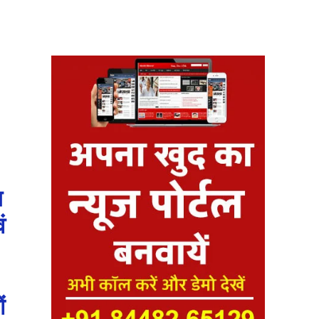
य
ं
ं