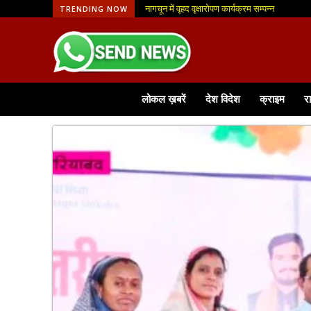
नागचून में वृहद वृक्षारोपण कार्यक्रम सम्पन्न
आजीविका मिशन से मिली नई पहचान, फूलमाला व्यवसाय 
TRENDING NOW
लोकल ख़बरें
देश विदेश
क्राइम
र