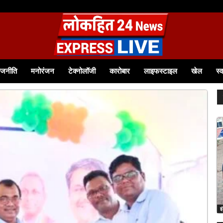
से आत्मनिर्भर बनीं श्रीमती टीना बागवान समूह से जुड़कर आत्मविश्वास बढ़ा, आज 12 हजार रुपये से.
ाजनीति
मनोरंजन
टेक्नोलॉजी
कारोबार
लाइफस्टाइल
खेल
स्व
इ