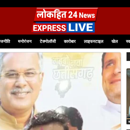
ाजनीति
मनोरंजन
टेक्नोलॉजी
कारोबार
लाइफस्टाइल
खेल
स्व
क