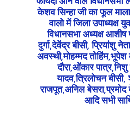
फायदा आने वाले विधानसभा ल
केशव सिन्हा जी का फूल माला
वालो में जिला उपाध्यक्ष यु
विधानसभा अध्यक्ष आशीष पांडे
दुर्गा,देवेंद्र बीसी, प्रियां
अवस्थी,मोहम्मद तोहिंम,भूपेश 
दौरा,ओंकार पात्र,निशु 
यादव,त्रिलोचन बीसी,
राजपूत,अनिल बेसरा,प्रमोद 
आदि सभी साथिय