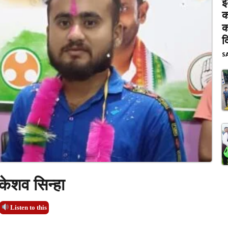
इ
क
क
द
S
ेशव सिन्हा
Listen to this