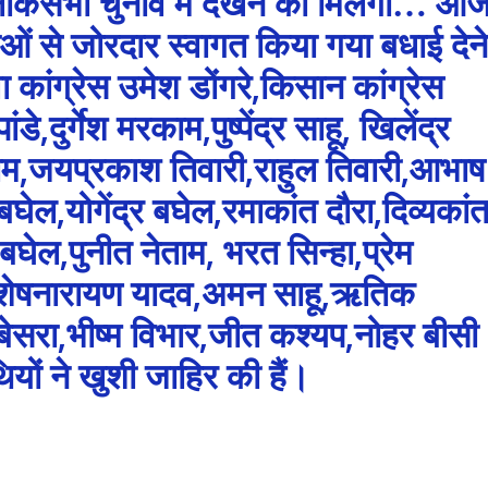
ोकसभा चुनाव में देखने को मिलेगा… आ
ओं से जोरदार स्वागत किया गया बधाई देने
वा कांग्रेस उमेश डोंगरे,किसान कांग्रेस
,दुर्गेश मरकाम,पुष्पेंद्र साहू, खिलेंद्र
शु नेताम,जयप्रकाश तिवारी,राहुल तिवारी,आभाष
बघेल,योगेंद्र बघेल,रमाकांत दौरा,दिव्यकां
बघेल,पुनीत नेताम, भरत सिन्हा,प्रेम
 शेषनारायण यादव,अमन साहू,ऋतिक
बेसरा,भीष्म विभार,जीत कश्यप,नोहर बीसी
ों ने खुशी जाहिर की हैं।