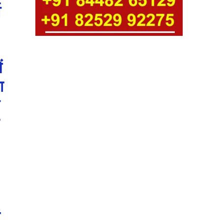
व
ं
ा