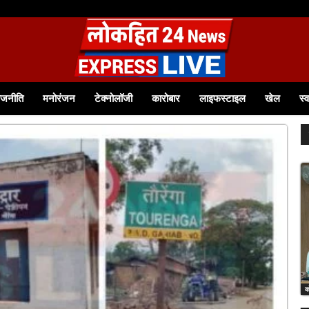
ाजनीति
मनोरंजन
टेक्नोलॉजी
कारोबार
लाइफस्टाइल
खेल
स्व
क