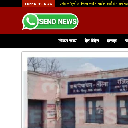
एलेट स्पोर्ट्स की जिला स्तरीय मार्शल आर्ट टीम चयनित
नागचून में वृहद वृक्षारोपण कार्यक्रम सम्पन्न
TRENDING NOW
लोकल ख़बरें
देश विदेश
क्राइम
र