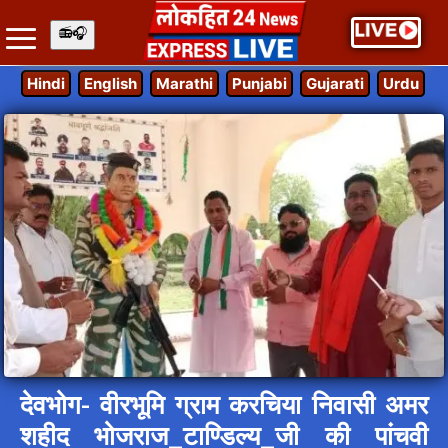
Hindi
English
Marathi
Punjabi
Gujarati
Urdu
देवभोग- वीरभूमि ग्राम करचिया निवासी अमर
शहीद भोजराज_टाण्डिल्य_जी की पांचवी