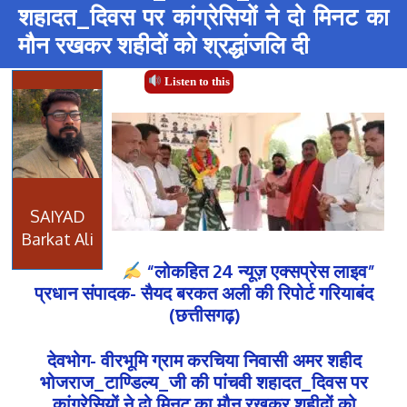
शहादत_दिवस पर कांग्रेसियों ने दो मिनट का
मौन रखकर शहीदों को श्रद्धांजलि दी
Listen to this
SAIYAD
Barkat Ali
“लोकहित 24 न्यूज़ एक्सप्रेस लाइव”
प्रधान संपादक- सैयद बरकत अली की रिपोर्ट गरियाबंद
(छत्तीसगढ़)
देवभोग- वीरभूमि ग्राम करचिया निवासी अमर शहीद
भोजराज_टाण्डिल्य_जी की पांचवी शहादत_दिवस पर
कांग्रेसियों ने दो मिनट का मौन रखकर शहीदों को