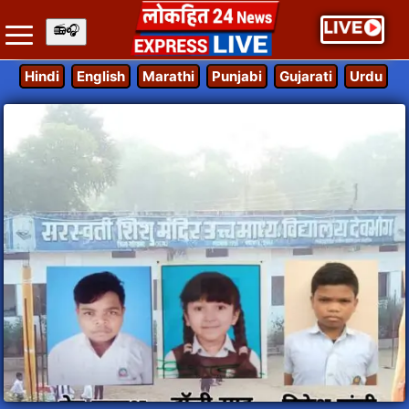
Hindi
English
Marathi
Punjabi
Gujarati
Urdu