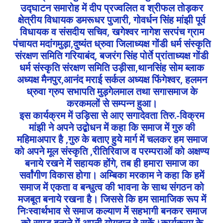
उद्घाटन समारोह में दीप प्रज्वलित व श्रीफल तोड़कर
क्षेत्रीय विधायक डमरूधर पुजारी, गोवर्धन सिंह मांझी पूर्व
विधायक व संसदीय सचिव, खगेश्वर नागेश सरपंच ग्राम
पंचायत मदांगमुड़ा,दुष्यंत ध्रुवा जिलाध्यक्ष गोंडी धर्म संस्कृति
संरक्षण समिति गरियाबंद, बजरंग सिंह पोर्ते प्रांताध्यक्ष गोंडी
धर्म संस्कृति संरक्षण समिति उड़ीसा,थानसिंह सोम ब्लाक
अध्यक्ष मैनपुर,आनंद मराई सर्कल अध्यक्ष फिंगेश्वर, हलमन
ध्रुवा ग्रुप सभापति मुड़गेलमाल तथा सगासमाज के
करकमलों से सम्पन्न हुआ।
इस कार्यक्रम में उड़िसा से आए सगादेवता तिरु.-विक्रम
मांझी ने अपने उद्बोधन में कहा कि समाज में गुरु की
महिमाअपार है ,गुरु के बताए हुये मार्ग में चलकर हम समाज
को अपने मूल संस्कृति ,रीतिरिवाज व परम्पराओं को अक्षण्य
बनाये रखने में सहायक होंगे, तब ही हमारा समाज का
सर्वांगीण विकास होगा। अम्बिका मरकाम ने कहा कि हमें
समाज में एकता व बन्धुत्व की भावना के साथ संगठन को
मजबूत बनाये रखना है। जिससे कि हम सामाजिक रूप में
निःस्वार्थभाव से समाज कल्याण में सहभागी बनकर समाज
को समृद्ध बनाने में अपनी योगदान दे सकें।कार्यक्रम के