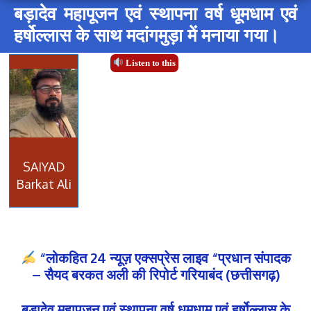
बड़ादेव महापूजन एवं स्थापना वर्ष धूमधाम एवं
हर्षोल्लास के साथ मदांगमुड़ा में मनाया गया।
Listen to this
SAIYAD
Barkat Ali
“लोकहित 24 न्यूज़ एक्सप्रेस लाइव “प्रधान संपादक
– सैयद बरकत अली की रिपोर्ट गरियाबंद (छत्तीसगढ़)
बड़ादेव महापूजन एवं स्थापना वर्ष धूमधाम एवं हर्षोल्लास के