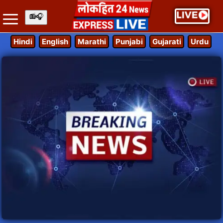
Hindi
English
Marathi
Punjabi
Gujarati
Urdu