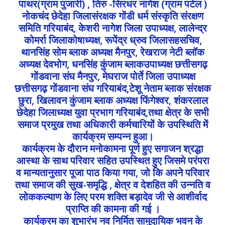
पाथर(ग्राम पुजारी) , तिरु -सिरधर नागेश (ग्राम पटेल )
नोकचंद छेदेहा जिलासंरक्षक गोंडी धर्म संस्कृति संरक्षण
समिति गरियाबंद, केशरी नागेश जिला उपाध्यक्ष, लालेन्द्र
कोमर्रा जिलाकोषाध्यक्ष, रूपेंद्र ध्रुव जिलासहसचिव,
थानसिंह सोम ब्लाक अध्यक्ष मैनपुर, रेखराज नेटी ब्लॉक
अध्यक्ष देवभोग, धनसिंह कुंजाम ब्लाकउपाध्यक्ष छत्तीसगढ़
गोंडवाना संघ मैनपुर, मेघराज पोर्ते जिला उपाध्यक्ष
छत्तीसगढ़ गोंडवाना संघ गरियाबंद,टेशू नेताम ब्लाक संरक्षक
छुरा, खिलावन कुंजाम ब्लाक अध्यक्ष फिंगेश्वर, शंकरलाल
छेदेहा जिलाध्यक्ष युवा प्रभाग गरियाबंद,तथा क्षेत्र के सभी
समाज प्रमुख तथा अधिकारी कर्मचारियों के उपस्थिति में
कार्यक्रम सम्पन्न हुआ।
कार्यक्रम के दौरान मनोकामना पूर्ण हुए सगाजन श्रद्धा
आस्था के साथ परिवार सहित उपस्थित हुए जिसमे परंपरा
व मान्यतानुसार पूजा पाठ किया गया, जो कि अपने परिवार
तथा समाज की सुख-समृद्धि , क्षेत्र व देशहित की उन्नति व
लोककल्याण के लिए परम शक्ति बड़ादेव जी से आशीर्वाद
प्राप्ति की कामना की गई ।
कार्यक्रम का शुभारंभ नव निर्मित सामुदायिक भवन के