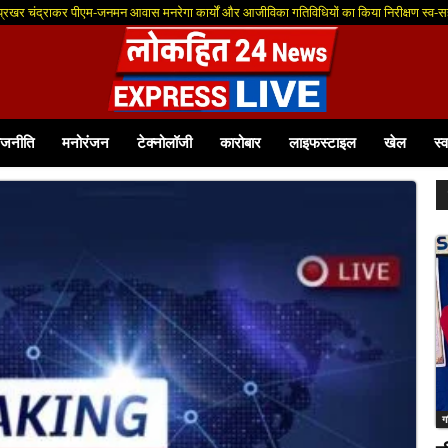
 प्रखर चंद्राकर पीएम-जनमन आवास मनरेगा कार्यों और आजीविका गतिविधियों का किया निरीक्षण स्व-सह
ाजनीति
मनोरंजन
टेक्नोलॉजी
कारोबार
लाइफस्टाइल
खेल
स्व
ग