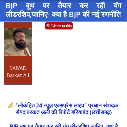
BJP बूथ पर तैयार कर रही यंग
लीडरशिप,जानिए- क्या है BJP की नई रणनीति
Listen to this
SAIYAD
Barkat Ali
“लोकहित 24 न्यूज़ एक्सप्रेस लाइव” प्रधान संपादक-
सैयद बरकत अली की रिपोर्ट गरियाबंद (छत्तीसगढ़)
BJP बूथ पर तैयार कर रही यंग लीडरशिप,जानिए- क्या है