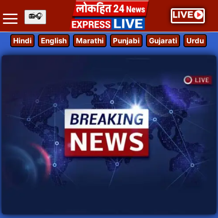
Hindi
English
Marathi
Punjabi
Gujarati
Urdu