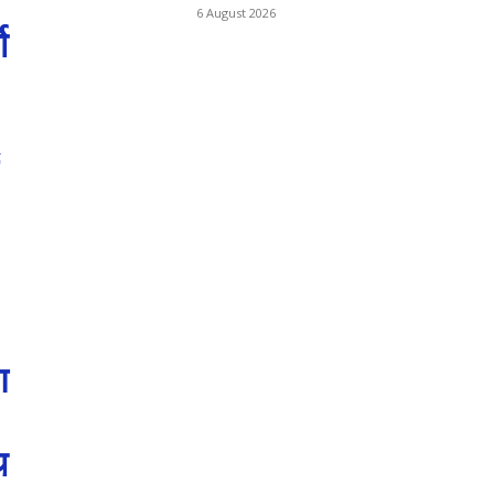
6 August 2026
ो
ण
थ