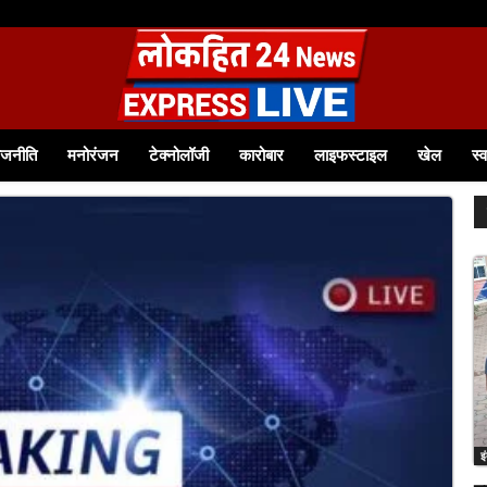
े आत्मनिर्भर बनीं श्रीमती टीना बागवान समूह से जुड़कर आत्मविश्वास बढ़ा, आज 12 हजार रुपये से..
ाजनीति
मनोरंजन
टेक्नोलॉजी
कारोबार
लाइफस्टाइल
खेल
स्व
इ