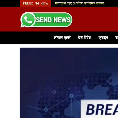
नागचून में वृहद वृक्षारोपण कार्यक्रम सम्पन्न
आजीविका मिशन से मिली नई पहचान, फूलमाला व्यवसाय स
TRENDING NOW
लोकल ख़बरें
देश विदेश
क्राइम
र