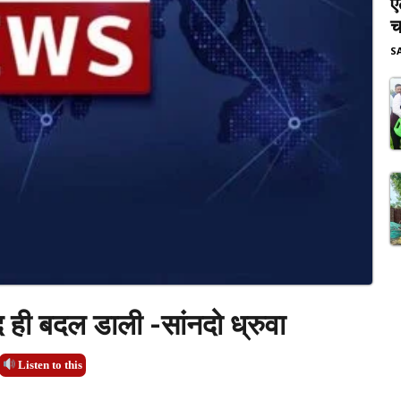
ए
च
S
द ही बदल डाली -सांनदो ध्रुवा
Listen to this