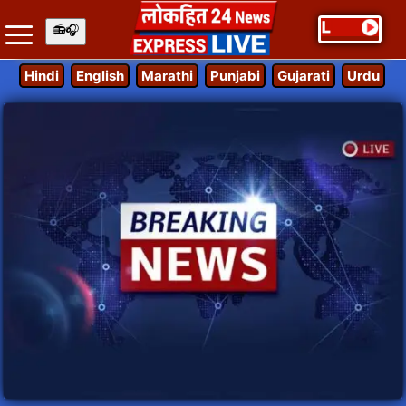
Hindi
English
Marathi
Punjabi
Gujarati
Urdu