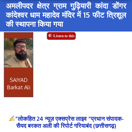
अमलीपदर क्षेत्र ग्राम गुढ़ियारी कांदा डोंगर
कांदेश्वर धाम महादेव मंदिर में 15 फीट त्रिशूल
की स्थापना किया गया
Listen to this
SAIYAD
Barkat Ali
”लोकहित 24 न्यूज़ एक्सप्रेस लाइव “प्रधान संपादक-
सैयद बरकत अली की रिपोर्ट गरियाबंद (छत्तीसगढ़)