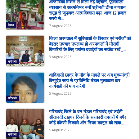
आजीविका मिशन से मिली नई पहचान, फूलमाला
व्यवसाय से आत्मनिर्भर बनीं श्रीमती टीना बागवान
समूह से जुड़कर आत्मविश्वास बढ़ा, आज 12 हजार
रुपये से...
देवास
7 August 2026
जिला अस्पताल में सुविधाओं के विस्तार एवं मरीजों को
बेहतर उपचार उपलब्ध हो अस्पतालों में मौसमी
बिमारियों के लिए पर्याप्त दवाईयों का स्टॉक रखें_...
3 August 2026
गरियाबंद
आदिवासी छात्र के मौत के मामले पर अब मुख्यमंत्री
विष्णुदेव साय से प्रतिनिधि मंडल मुलाकात कर
कार्यवाही की मांग करेगी
5 August 2026
गरियाबंद
गरियाबंद जिले के वन मंडल गरियाबंद एवं उदंती
सीतानदी टाइगर रिजर्व के सरकारी दफ्तरों में बगैर
कोई वैकेंसी निकाले और नियम कानून को ताक...
5 August 2026
गरियाबंद