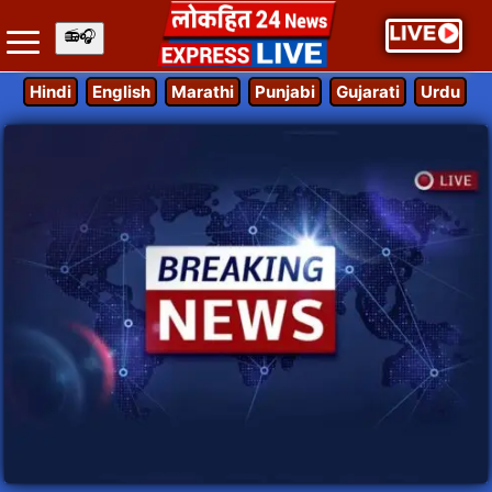
Hindi
English
Marathi
Punjabi
Gujarati
Urdu