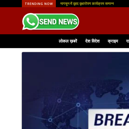
नागचून में वृहद वृक्षारोपण कार्यक्रम सम्पन्न
आजीविका मिशन से मिली नई पहचान, फूलमाला व्यवसा
TRENDING NOW
लोकल ख़बरें
देश विदेश
क्राइम
र