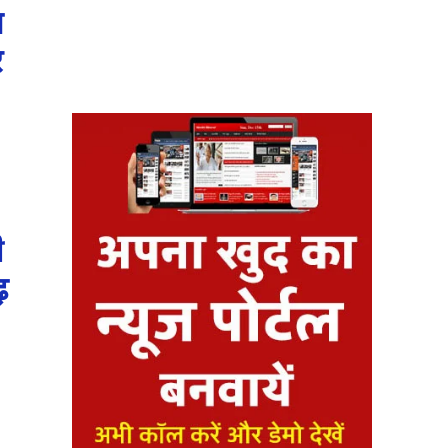
न
र
ी
़