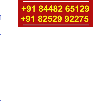
े
े
त