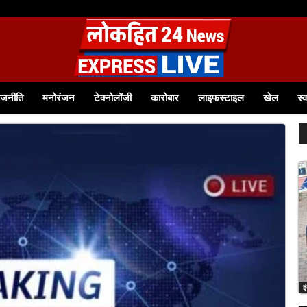
य से आत्मनिर्भर बनीं श्रीमती टीना बागवान समूह से जुड़कर आत्मविश्वास बढ़ा, आज 12 हजार रुपये स
ाजनीति
मनोरंजन
टेक्नोलॉजी
कारोबार
लाइफस्टाइल
खेल
स्व
इ