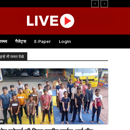
े...
ास्थ्य
गैजेट्स
E-Paper
Login
इन्हे भी जरूर देखे
ंदौर