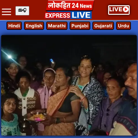
Hindi
English
Marathi
Punjabi
Gujarati
Urdu