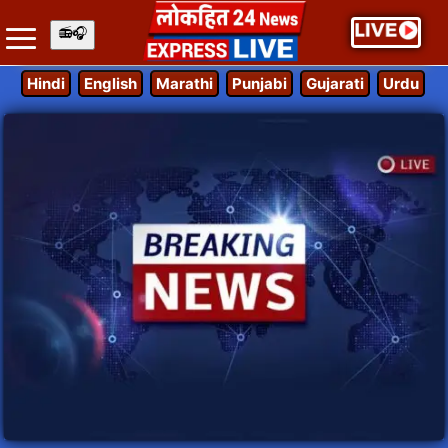
Hindi
English
Marathi
Punjabi
Gujarati
Urdu