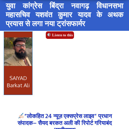
युवा कांग्रेस बिंद्रा नवागढ़ विधानसभा
महासचिव यशवंत कुमार यादव के अथक
प्रयास से लगा नया ट्रांसफार्मर
Listen to this
SAIYAD
Barkat Ali
”लोकहित 24 न्यूज़ एक्सप्रेस लाइव” प्रधान
संपादक– सैयद बरकत अली की रिपोर्ट गरियाबंद