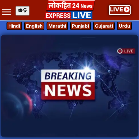
Hindi
English
Marathi
Punjabi
Gujarati
Urdu