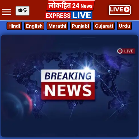
Hindi
English
Marathi
Punjabi
Gujarati
Urdu