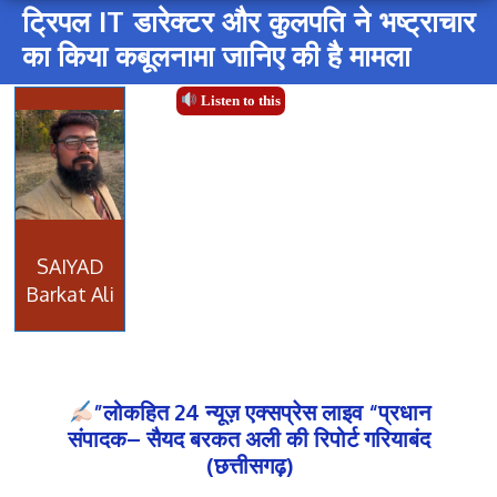
ट्रिपल IT डारेक्टर और कुलपति ने भष्ट्राचार
का किया कबूलनामा जानिए की है मामला
Listen to this
SAIYAD
Barkat Ali
”लोकहित 24 न्यूज़ एक्सप्रेस लाइव “प्रधान
संपादक– सैयद बरकत अली की रिपोर्ट गरियाबंद
(छत्तीसगढ़)