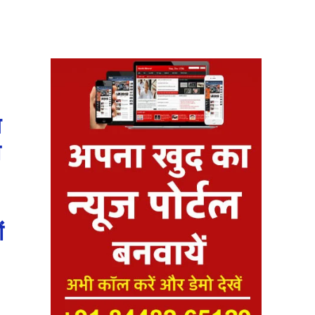
य
ा
ं