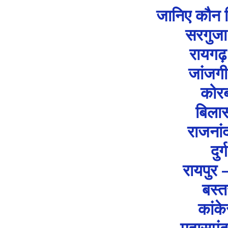
जानिए कौन क
सरगुजा
रायगढ़
जांजगी
कोरब
बिलास
राजनांद
दु
रायपुर
बस्
कांक
महासमुंद