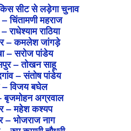
िस सीट से लड़ेगा चुनाव
 – चिंतामणी महराज
 – राधेश्याम राठिया
र – कमलेश जांगड़े
ा – सरोज पांडेय
पुर – तोखन साहू
गांव – संतोष पांडेय
र्ग – विजय बघेल
 – बृजमोहन अग्रवाल
तर – महेश कश्यप
ेर – भोजराज नाग
 – रुप कुमारी चौधरी