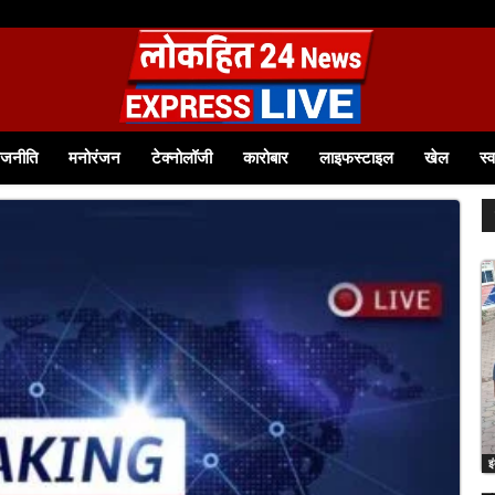
 से आत्मनिर्भर बनीं श्रीमती टीना बागवान समूह से जुड़कर आत्मविश्वास बढ़ा, आज 12 हजार रुपये से
ाजनीति
मनोरंजन
टेक्नोलॉजी
कारोबार
लाइफस्टाइल
खेल
स्व
इ