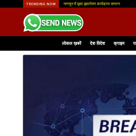
नागचून में वृहद वृक्षारोपण कार्यक्रम सम्पन्न
आजीविका मिशन से मिली नई पहचान, फूलमाला व्यवसाय
TRENDING NOW
लोकल ख़बरें
देश विदेश
क्राइम
र