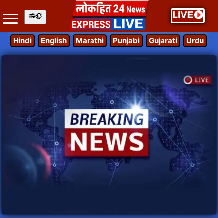
Hindi
English
Marathi
Punjabi
Gujarati
Urdu