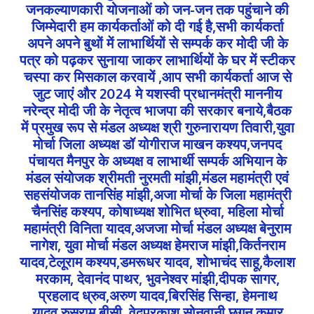
जनकल्याणकारी योजनाओं को जन-जन तक पहुंचाने की
जिम्मेदारी हम कार्यकर्ताओं को दी गई है,सभी कार्यकर्ता
अपने अपने बुथों में लाभार्थियों से सम्पर्क कर मोदी जी के
पत्र को पढ़कर सुनाया जाकर लाभार्थियों के घर में स्टीकर
चस्पा कर मिसकाल करवायें ,आप सभी कार्यकर्ता आज से
जुट जाएं और 2024 मे यशस्वी प्रधानमंत्री माननीय
नरेन्द्र मोदी जी के नेतृत्व भाजपा की सरकार बनाये,बैठक
में प्रमुख रूप से मंडल अध्यक्ष श्री गुरुनारायण तिवारी,युवा
मोर्चा जिला अध्यक्ष डॉ योगीराज माखन कश्यप,जनपद
पंचायत मैनपुर के अध्यक्ष व लाभार्थी सम्पर्क अभियान के
मंडल संयोजक श्रीमती नुरमती मांझी,मंडल महामंत्री एवं
सहसंयोजक तानसिंह मांझी,अजा मोर्चा के जिला महामंत्री
चैनसिंह कश्यप, कोषाध्यक्ष शोभित ध्रुवा, महिला मोर्चा
महामंत्री विनिता यादव,अजजा मोर्चा मंडल अध्यक्ष बेनुराम
नागेश, युवा मोर्चा मंडल अध्यक्ष हेमराज मांझी,किर्तनराम
यादव,टेलूराम कश्यप,डमरूधर यादव, शोभाचंद साहू,कैलाश
मरकाम, देवानंद पाथर, भुवनेश्वर मांझी,दीपक सागर,
प्रहलाद ध्रुव,अरुण यादव,बिरसिंह सिन्हा, हेमनाथ
यादव,रुसुराम बीसी, वेदप्रकाश सोनवानी,छगन कुमार