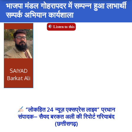
भाजपा मंडल गोहरापदर में सम्पन्न हुआ लाभार्थी
सम्पर्क अभियान कार्यशाला
Listen to this
SAIYAD
Barkat Ali
“लोकहित 24 न्यूज़ एक्सप्रेस लाइव” प्रधान
संपादक– सैयद बरकत अली की रिपोर्ट गरियाबंद
(छत्तीसगढ़)