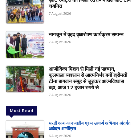
एलेट स्पोर्ट्स की जिला स्तरीय मार्शल आर्ट टीम
चयनित
7 August 2026
नागचून में वृहद वृक्षारोपण कार्यक्रम सम्पन्न
7 August 2026
आजीविका मिशन से मिली नई पहचान,
फूलमाला व्यवसाय से आत्मनिर्भर बनीं श्रीमती
टीना बागवान समूह से जुड़कर आत्मविश्वास
बढ़ा, आज 12 हजार रुपये से...
7 August 2026
Must Read
धरती आबा-जनजातीय ग्राम उत्कर्ष अभियान अंतर्गत
आवेदन आमंत्रित
6 August 2026