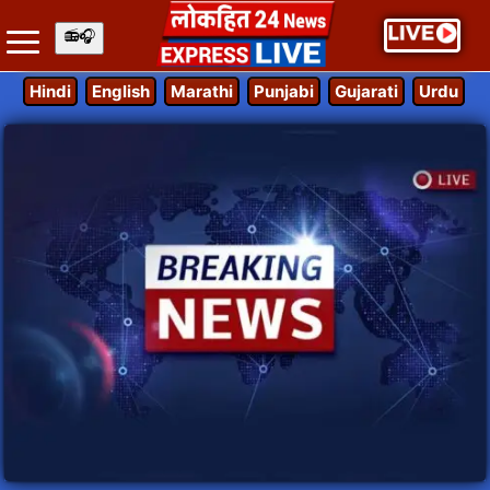
Hindi
English
Marathi
Punjabi
Gujarati
Urdu