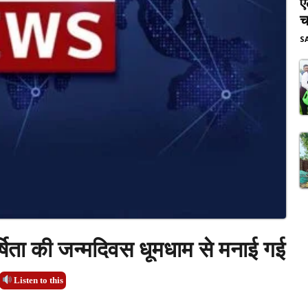
ए
च
S
र्षिता की जन्मदिवस धूमधाम से मनाई गई
Listen to this