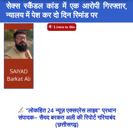
सेक्स स्कैंडल कांड में एक आरोपी गिरफ्तार,
न्यालय में पेश कर दो दिन रिमांड पर
Listen to this
SAIYAD
Barkat Ali
“लोकहित 24 न्यूज़ एक्सप्रेस लाइव” प्रधान
संपादक– सैयद बरकत अली की रिपोर्ट गरियाबंद
(छत्तीसगढ़)