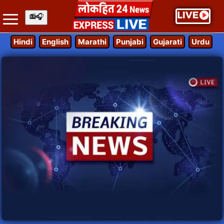
Hindi
English
Marathi
Punjabi
Gujarati
Urdu