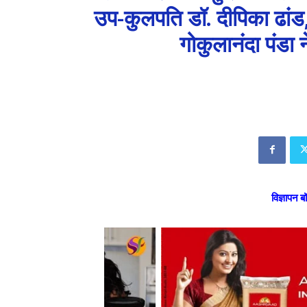
उप-कुलपति डॉ. दीपिका ढांड
गोकुलानंदा पंडा 
विज्ञापन ब