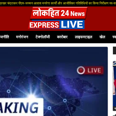
 प्रखर चंद्राकर पीएम-जनमन आवास मनरेगा कार्यों और आजीविका गतिविधियों का किया निरीक्षण स्व-सह
ाजनीति
मनोरंजन
टेक्नोलॉजी
कारोबार
लाइफस्टाइल
खेल
स्व
ग