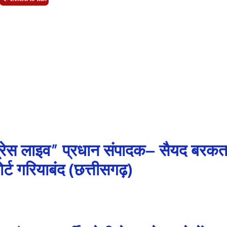
्रेस लाइव” प्रधान संपादक– सैयद बरक
र्ट गरियाबंद (छत्तीसगढ़)