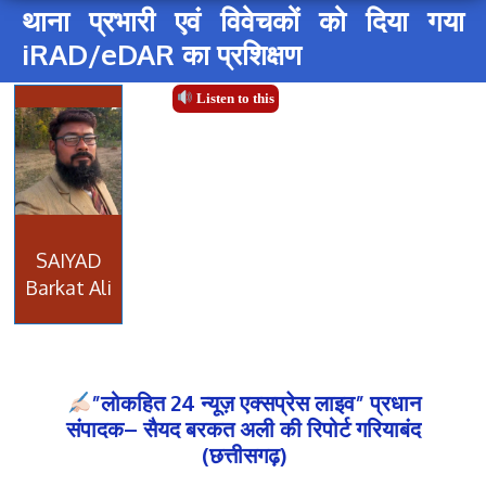
थाना प्रभारी एवं विवेचकों को दिया गया
iRAD/eDAR का प्रशिक्षण
Listen to this
SAIYAD
Barkat Ali
”लोकहित 24 न्यूज़ एक्सप्रेस लाइव” प्रधान
संपादक– सैयद बरकत अली की रिपोर्ट गरियाबंद
(छत्तीसगढ़)