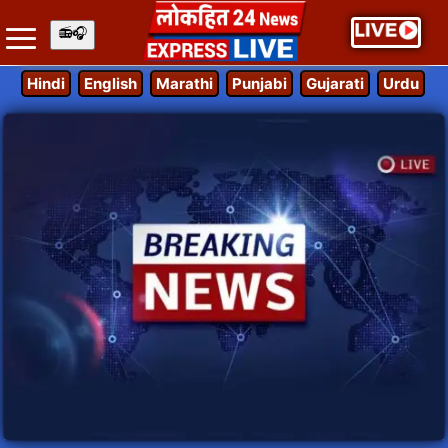
Hindi
English
Marathi
Punjabi
Gujarati
Urdu