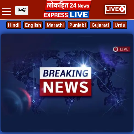
Hindi
English
Marathi
Punjabi
Gujarati
Urdu