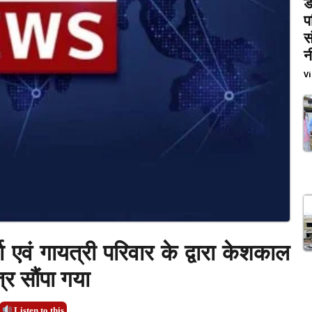
ड
प
स
न
V
ा एवं गायत्री परिवार के द्वारा केशकाल
र सौंपा गया
Listen to this