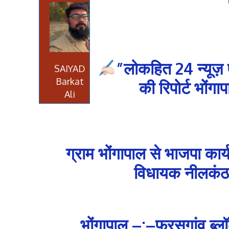
”लोकहित 24 न्यूज़
SAIYAD
Barkat
की रिपोर्ट भोंग
Ali
ग्राम भोंगापाल से भाजपा कार्य
विधायक नीलकंठ ट
भोंगापाल –:–फरसगांव ब्लॉक 