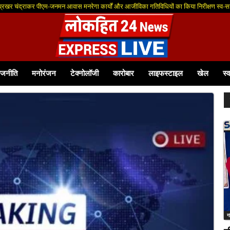
 प्रखर चंद्राकर पीएम-जनमन आवास मनरेगा कार्यों और आजीविका गतिविधियों का किया निरीक्षण स्व-सह
ाजनीति
मनोरंजन
टेक्नोलॉजी
कारोबार
लाइफस्टाइल
खेल
स्व
ग