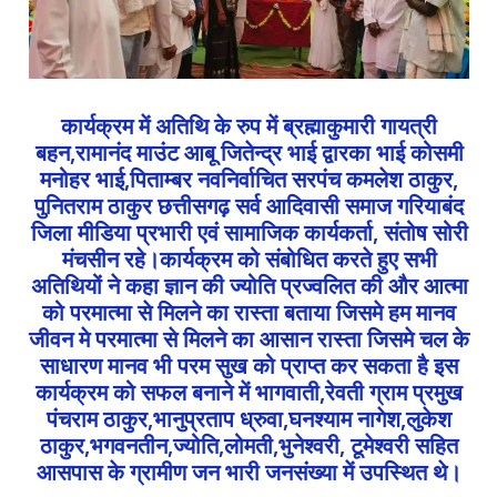
कार्यक्रम में अतिथि के रुप में ब्रह्माकुमारी गायत्री
बहन,रामानंद माउंट आबू जितेन्द्र भाई द्वारका भाई कोसमी
मनोहर भाई,पिताम्बर नवनिर्वाचित सरपंच कमलेश ठाकुर,
पुनितराम ठाकुर छत्तीसगढ़ सर्व आदिवासी समाज गरियाबंद
जिला मीडिया प्रभारी एवं सामाजिक कार्यकर्ता, संतोष सोरी
मंचसीन रहे।कार्यक्रम को संबोधित करते हुए सभी
अतिथियों ने कहा ज्ञान की ज्योति प्रज्वलित की और आत्मा
को परमात्मा से मिलने का रास्ता बताया जिसमे हम मानव
जीवन मे परमात्मा से मिलने का आसान रास्ता जिसमे चल के
साधारण मानव भी परम सुख को प्राप्त कर सकता है इस
कार्यक्रम को सफल बनाने में भागवाती,रेवती ग्राम प्रमुख
पंचराम ठाकुर,भानुप्रताप ध्रुवा,घनश्याम नागेश,लुकेश
ठाकुर,भगवनतीन,ज्योति,लोमती,भुनेश्वरी, टूमेश्वरी सहित
आसपास के ग्रामीण जन भारी जनसंख्या में उपस्थित थे।