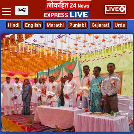
Hindi
English
Marathi
Punjabi
Gujarati
Urdu