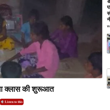
ड
प
स
न
V
्ला क्लास की शुरूआत
Listen to this