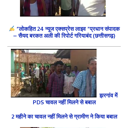
“लोकहित 24 न्यूज एक्सप्रेस लाइव “प्रधान संपादक
– सैयद बरकत अली की रिपोर्ट गरियाबंद (छत्तीसगढ़)
झरगांव में
PDS चावल नहीं मिलने से बबाल
2 महीने का चावल नहीं मिलने से ग्रामीण ने किया बबाल